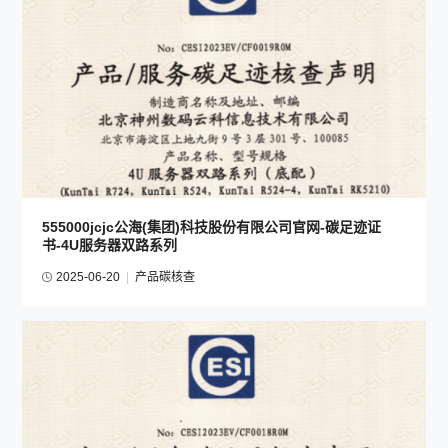
555000jcjc公海(集团)科技股份有限公司官网-碳足迹证
书-4U服务器双路系列
2025-06-20
|
产品碳核查