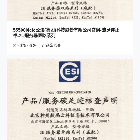
555000jcjc公海(集团)科技股份有限公司官网-碳足迹证
书-2U服务器双路系列
2025-06-20
|
产品碳核查